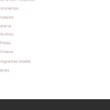
onciertos
Ensayos
aleria
Audios
Fotos
Videos
rogramas bodas
arios