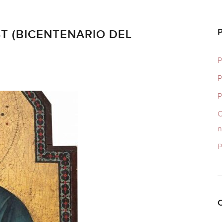
T (BICENTENARIO DEL
P
P
C
n