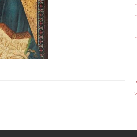
C
C
G
P
V