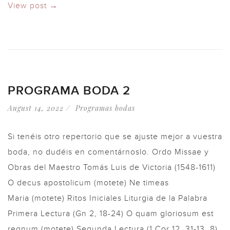
View post →
PROGRAMA BODA 2
August 14, 2022
Programas bodas
Si tenéis otro repertorio que se ajuste mejor a vuestra
boda, no dudéis en comentárnoslo. Ordo Missae y
Obras del Maestro Tomás Luis de Victoria (1548-1611)
O decus apostolicum (motete) Ne timeas
Maria (motete) Ritos Iniciales Liturgia de la Palabra
Primera Lectura (Gn 2, 18-24) O quam gloriosum est
regnum (motete) Segunda Lectura (1 Cor 12, 31-13, 8)