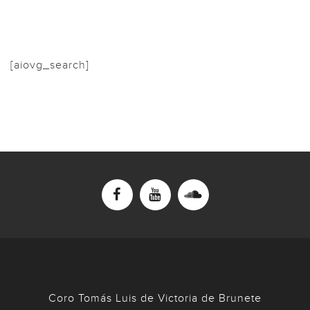
[aiovg_search]
Coro Tomás Luis de Victoria de Brunete